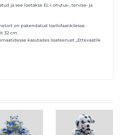
ud ja see loetakse EL-i ohutus-, tervise- ja
tort on pakendatud tsellofaankilesse.
t 32 cm.
aatidesse kasutades lisateenust „Ettevaatlik