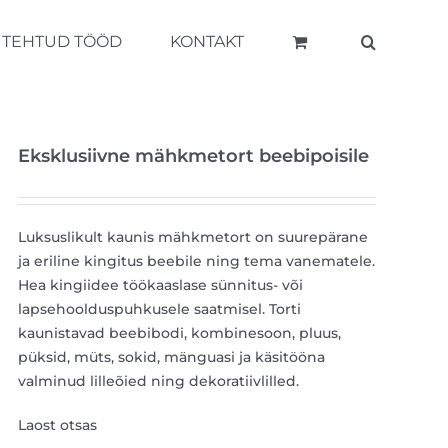
TEHTUD TÖÖD
KONTAKT
Eksklusiivne mähkmetort beebipoisile
Luksuslikult kaunis mähkmetort on suurepärane
ja eriline kingitus beebile ning tema vanematele.
Hea kingiidee töökaaslase sünnitus- või
lapsehoolduspuhkusele saatmisel. Torti
kaunistavad beebibodi, kombinesoon, pluus,
püksid, müts, sokid, mänguasi ja käsitööna
valminud lilleõied ning dekoratiivlilled.
Laost otsas