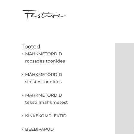
Skip
to
content
Tooted
MÄHKMETORDID
roosades toonides
MÄHKMETORDID
sinistes toonides
MÄHKMETORDID
tekstiilmähkmetest
KINKEKOMPLEKTID
BEEBIPAPUD