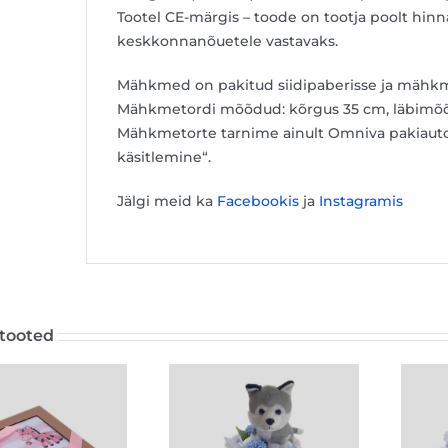
Tootel CE-märgis – toode on tootja poolt hinnat
keskkonnanõuetele vastavaks.
Mähkmed on pakitud siidipaberisse ja mähkme
Mähkmetordi mõõdud: kõrgus 35 cm, läbimõõ
Mähkmetorte tarnime ainult Omniva pakiautom
käsitlemine“.
Jälgi meid ka
Facebookis
ja
Instagramis
tooted