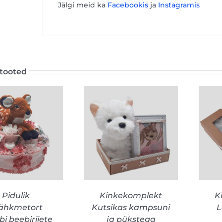
Jälgi meid ka
Facebookis
ja
Instagramis
tooted
SELLEL
SA KORVI
/
VALI
/
VAATA
TOOTEL
ATA TOODET
TOODET
ON
MITU
Pidulik
Kinkekomplekt
K
VARIANTI.
hkmetort
Kutsikas kampsuni
L
VALIKUID
SAAB
i beebiriiete
ja pükstega