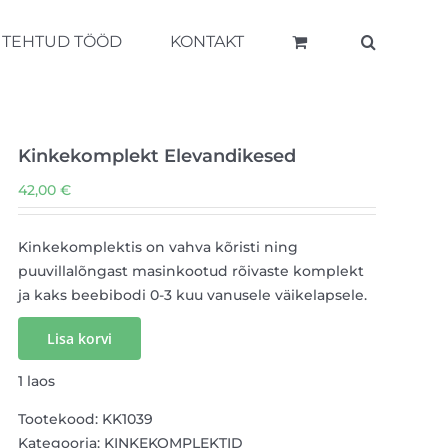
TEHTUD TÖÖD
KONTAKT
Kinkekomplekt Elevandikesed
42,00
€
Kinkekomplektis on vahva kõristi ning
puuvillalõngast masinkootud rõivaste komplekt
ja kaks beebibodi 0-3 kuu vanusele väikelapsele.
Lisa korvi
1 laos
Tootekood:
KK1039
Kategooria:
KINKEKOMPLEKTID