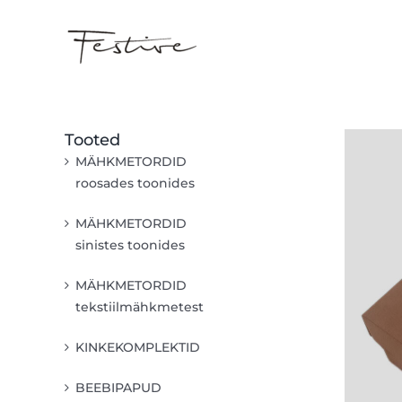
Skip
to
content
Tooted
MÄHKMETORDID
roosades toonides
MÄHKMETORDID
sinistes toonides
MÄHKMETORDID
tekstiilmähkmetest
KINKEKOMPLEKTID
BEEBIPAPUD