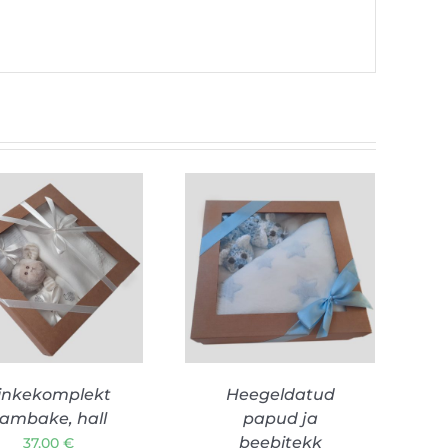
LISA KORVI
/
LISA KORVI
/
VAATA TOODET
VAATA TOODET
inkekomplekt
Heegeldatud
ambake, hall
papud ja
beebitekk
37,00
€