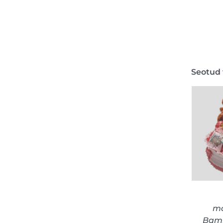
Seotud 
LI
VA
mä
Bamb