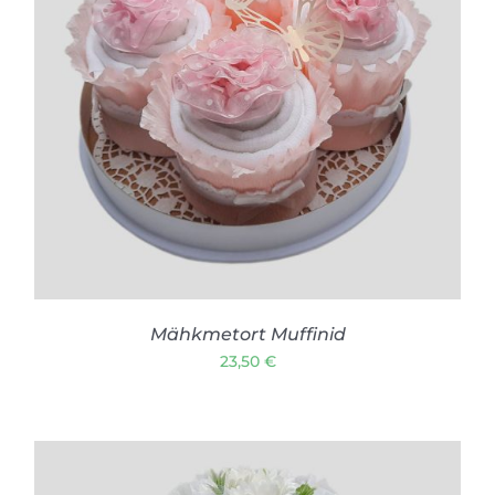
LISA KORVI
/
VAATA TOODET
Mähkmetort Muffinid
23,50
€