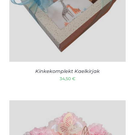
LISA KORVI
/
VAATA TOODET
Kinkekomplekt Kaelkirjak
34,50
€