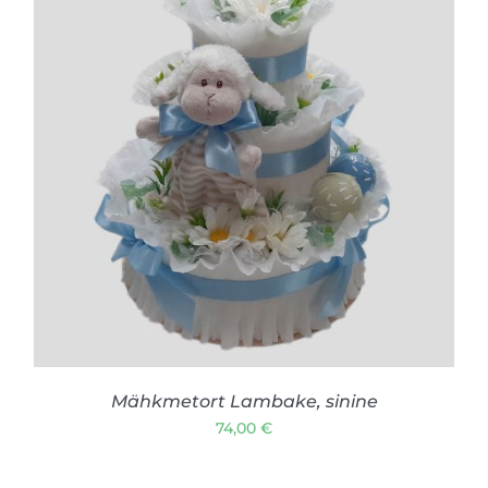
LISA KORVI
/
VAATA TOODET
Mähkmetort Lambake, sinine
74,00
€