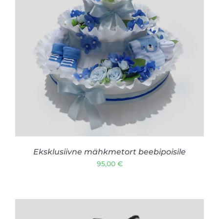
LISA KORVI
/
VAATA TOODET
Eksklusiivne mähkmetort beebipoisile
95,00
€