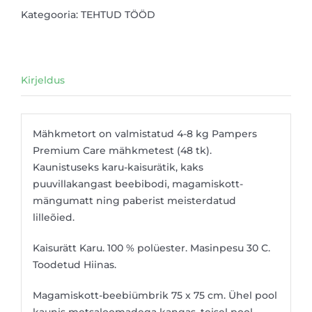
Kategooria:
TEHTUD TÖÖD
Kirjeldus
Mähkmetort on valmistatud 4-8 kg Pampers
Premium Care mähkmetest (48 tk).
Kaunistuseks karu-kaisurätik, kaks
puuvillakangast beebibodi, magamiskott-
mängumatt ning paberist meisterdatud
lilleõied.
Kaisurätt Karu. 100 % polüester. Masinpesu 30 C.
Toodetud Hiinas.
Magamiskott-beebiümbrik 75 x 75 cm. Ühel pool
kaunis metsaloomadega kangas, teisel pool