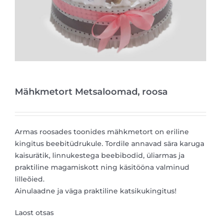
Mähkmetort Metsaloomad, roosa
Armas roosades toonides mähkmetort on eriline
kingitus beebitüdrukule. Tordile annavad sära karuga
kaisurätik, linnukestega beebibodid, üliarmas ja
praktiline magamiskott ning käsitööna valminud
lilleõied.
Ainulaadne ja väga praktiline katsikukingitus!
Laost otsas