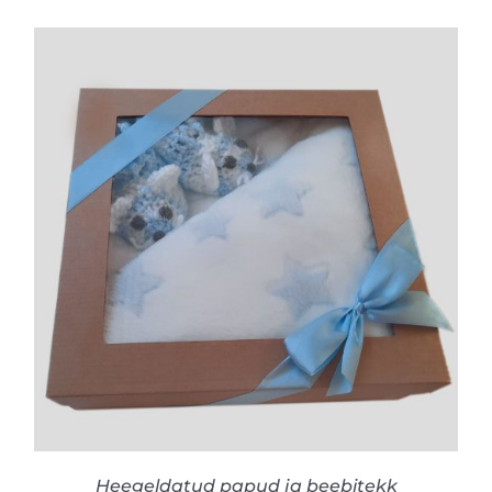
LISA KORVI
/
VAATA TOODET
Heegeldatud papud ja beebitekk