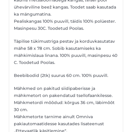
ühevärviline beež kangas. Toodet saab kasutada
ka mängumatina.
Pealiskangas 100% puuvill, täidis 100% polüester.
Masinpesu 30C. Toodetud Poolas.
Täpilise tükimustriga pestav ja korduvkasutatav
mähe 58 x 78 cm. Sobib kasutamiseks ka
mähkimislaua linana. 100% puuvill, masinpesu 40
C. Toodetud Poolas.
Beebibodid (2tk) suurus 60 cm. 100% puuvill.
Mähkmed on pakitud siidipaberisse ja
mähkmetort on pakendatud tsellofaankilesse.
Mähkmetordi mõõdud: kõrgus 36 cm, läbimõõt
30 cm.
Mähkmetorte tarnime ainult Omniva
pakiautomaatidesse kasutades lisateenust
„Ettevaatlik käsitlemine“.