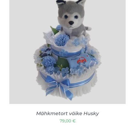
LISA KORVI
/
VAATA TOODET
Mähkmetort väike Husky
79,00
€