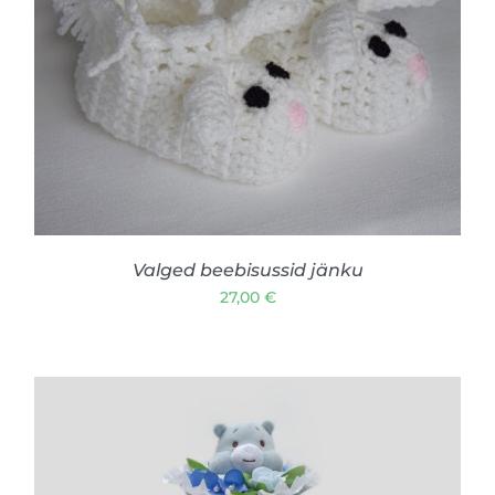
LISA KORVI
/
VAATA TOODET
Valged beebisussid jänku
27,00
€