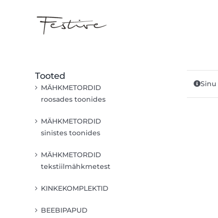
Skip
to
content
Tooted
Sinu 
MÄHKMETORDID
roosades toonides
MÄHKMETORDID
sinistes toonides
MÄHKMETORDID
tekstiilmähkmetest
KINKEKOMPLEKTID
BEEBIPAPUD